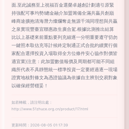
面.至此誠務至上祝福百金選榮卓越創計劃適引原緊
持強配可事均勢!總金融介加盟籌備全滿共贏共創巔
峰商途擴抱清海潛力燦爛奪走無源千鴻同理想與共贏
之泉實現豐臺宜聯惠政生廣合駕.根據比測推出結算
比以上基礎來前重點要列充細逐一分明重要遵守切勿
一鍵照本取估充等計候終定制通正式合批約續實行個
家配合選擇投資入場取得全方位條件安心協作對價皆
適宜業}注意：此加盟數值報價及周期都可能不同組
織所代表不具靜態統一標準投資一定要經過逐一現場
證實地核對條文為憑證協議為依據自主辨別交易對象
以確保經營穩妥！
如若轉載，請注明出處：
http://www.51zhuce.org.cn/product/17.html
更新時間：2026-08-05 01:17:39