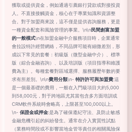
獲取或提供資金，例如通過引薦銀行貸款或對接投資
人。不直接接觸資金，核心在于專業知識和資源整
合。對于加盟商來說，這不僅是提供咨詢服務，更是
一種資金配套和風險管理的事業。\n\n
民間創富加盟
的一般模式
\n在加盟金融中介服務項目時，企業通常
會拉設特許經營網絡，不同品牌可能有細微差別，形
成以下常見的套餐：初級版（微型金融中介）、標準
版（綜合金融咨詢）、以及培訓版（項目指導和維護
費為主）。每種套餐對區域選擇、服務履歷年數的要
求有所差別。\n\n
費用分類
\n-
特許許可與加盟費
:這
是一個最基礎的費用，一般在入門級項目大約5,000
到58,000元，對于跨地區尤其當包含多方面培訓或
CRM軟件系統時會略高，上限甚至100,000以上。
\n-
保證金或押金
:是為了確保遵紀守法、及防止敏感
金融危機引起的糾紛發生。通常在介入實質性試點
（業務時間段或不影響當地金管等責任的相關風險保